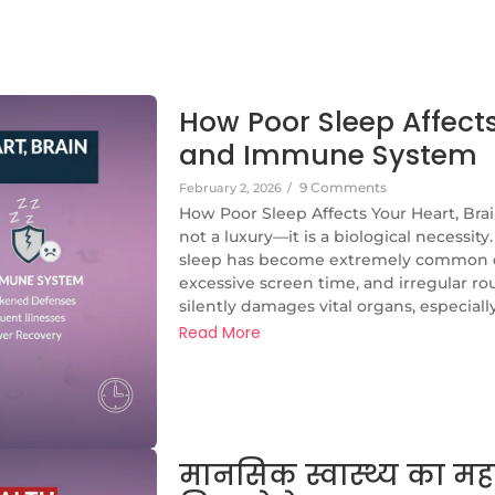
How Poor Sleep Affects
and Immune System
9 Comments
February 2, 2026
/
How Poor Sleep Affects Your Heart, Br
not a luxury—it is a biological necessity.
sleep has become extremely common du
excessive screen time, and irregular ro
silently damages vital organs, especially 
Read More
मानसिक स्वास्थ्य का मह