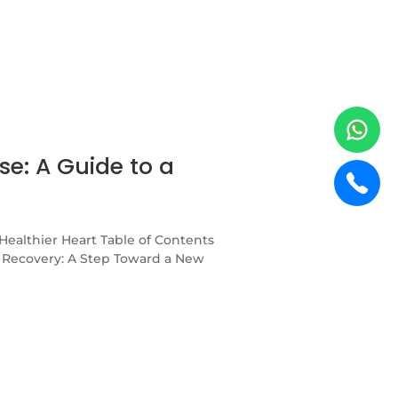
se: A Guide to a
 Healthier Heart Table of Contents
 Recovery: A Step Toward a New
edications Properly
y Lifestyle Why Mental Health
ently Asked Questions...