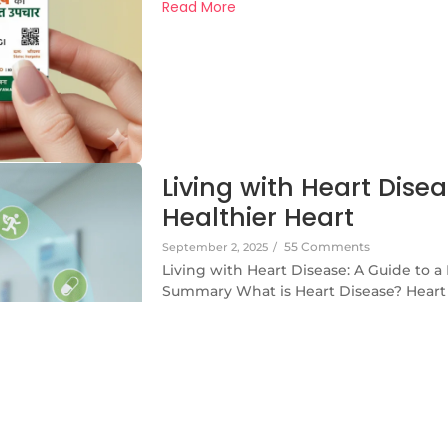
Read More
Living with Heart Disea
Healthier Heart
55 Comments
September 2, 2025
/
Living with Heart Disease: A Guide to a
Summary What is Heart Disease? Heart
Beginning The Importance of Taking M
Strengthening Your Heart with a Health
Matters for Your Heart Conclusion Frequ
Read More