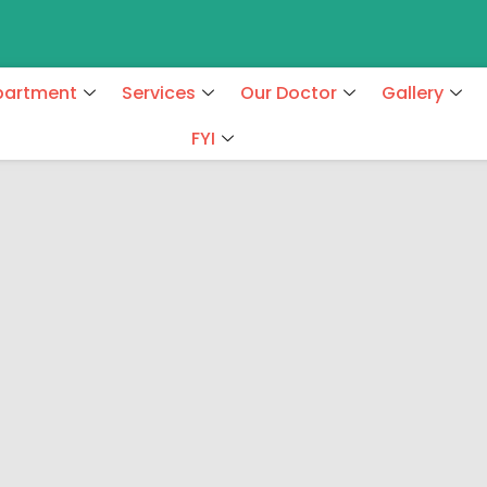
partment
Services
Our Doctor
Gallery
FYI